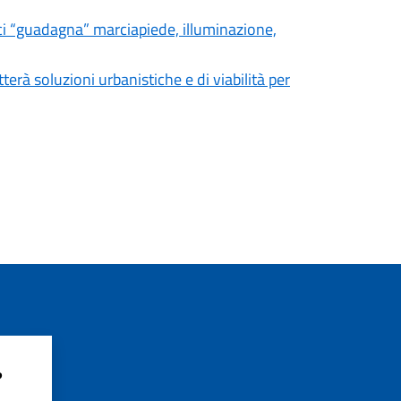
 ci “guadagna” marciapiede, illuminazione,
erà soluzioni urbanistiche e di viabilità per
?