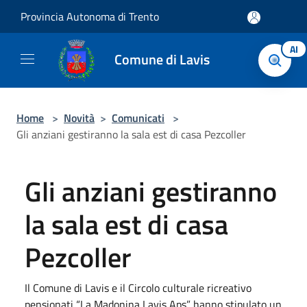
Salta al contenuto principale
Provincia Autonoma di Trento
AI
Comune di Lavis
Home
>
Novità
>
Comunicati
>
Gli anziani gestiranno la sala est di casa Pezcoller
Gli anziani gestiranno
la sala est di casa
Pezcoller
Il Comune di Lavis e il Circolo culturale ricreativo
pensionati “La Madonina Lavis Aps” hanno stipulato un