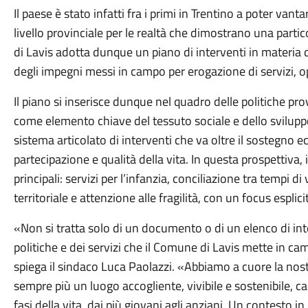
Il paese è stato infatti fra i primi in Trentino a poter vant
livello provinciale per le realtà che dimostrano una part
di Lavis adotta dunque un piano di interventi in materia 
degli impegni messi in campo per erogazione di servizi, ope
Il piano si inserisce dunque nel quadro delle politiche provi
come elemento chiave del tessuto sociale e dello sviluppo
sistema articolato di interventi che va oltre il sostegno
partecipazione e qualità della vita. In questa prospettiva,
principali: servizi per l’infanzia, conciliazione tra tempi 
territoriale e attenzione alle fragilità, con un focus espl
«Non si tratta solo di un documento o di un elenco di in
politiche e dei servizi che il Comune di Lavis mette in ca
spiega il sindaco Luca Paolazzi. «Abbiamo a cuore la nos
sempre più un luogo accogliente, vivibile e sostenibile, 
fasi della vita, dai più giovani agli anziani. Un contesto i