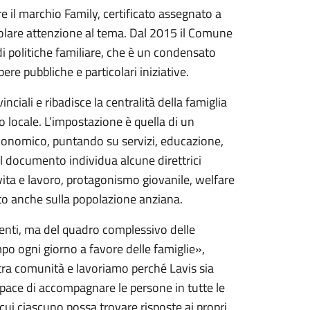
are il marchio Family, certificato assegnato a
icolare attenzione al tema. Dal 2015 il Comune
di politiche familiare, che è un condensato
re pubbliche e particolari iniziative.
nciali e ribadisce la centralità della famiglia
 locale. L’impostazione è quella di un
 economico, puntando su servizi, educazione,
 il documento individua alcune direttrici
di vita e lavoro, protagonismo giovanile, welfare
icito anche sulla popolazione anziana.
tenti, ma del quadro complessivo delle
mpo ogni giorno a favore delle famiglie»,
tra comunità e lavoriamo perché Lavis sia
capace di accompagnare le persone in tutte le
n cui ciascuno possa trovare risposte ai propri