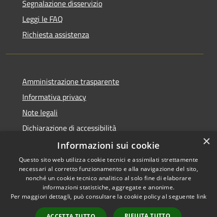
Segnalazione disservizio
Leggi le FAQ
Richiesta assistenza
Amministrazione trasparente
Informativa privacy
Note legali
Dichiarazione di accessibilità
×
Informative Privacy
Informazioni sui cookie
Questo sito web utilizza cookie tecnici e assimilati strettamente
necessari al corretto funzionamento e alla navigazione del sito,
nonché un cookie tecnico analitico al solo fine di elaborare
informazioni statistiche, aggregate e anonime.
RSS
Copyright © 2026 • Comune di
Per maggiori dettagli, può consultare la cookie policy al seguente
link
Accessibilità
Lavis • Powered by
Privacy
Municipium
Accesso
•
RIFIUTA TUTTO
ACCETTA TUTTO