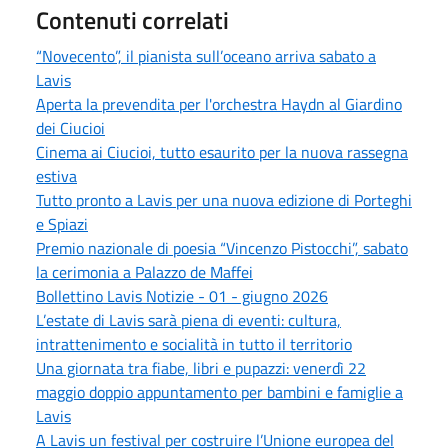
Contenuti correlati
“Novecento”, il pianista sull’oceano arriva sabato a
Lavis
Aperta la prevendita per l'orchestra Haydn al Giardino
dei Ciucioi
Cinema ai Ciucioi, tutto esaurito per la nuova rassegna
estiva
Tutto pronto a Lavis per una nuova edizione di Porteghi
e Spiazi
Premio nazionale di poesia “Vincenzo Pistocchi”, sabato
la cerimonia a Palazzo de Maffei
Bollettino Lavis Notizie - 01 - giugno 2026
L’estate di Lavis sarà piena di eventi: cultura,
intrattenimento e socialità in tutto il territorio
Una giornata tra fiabe, libri e pupazzi: venerdì 22
maggio doppio appuntamento per bambini e famiglie a
Lavis
A Lavis un festival per costruire l’Unione europea del