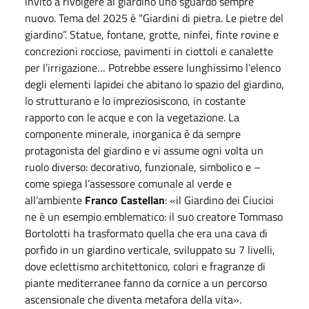
invito a rivolgere al giardino uno sguardo sempre
nuovo. Tema del 2025 è “Giardini di pietra. Le pietre del
giardino”. Statue, fontane, grotte, ninfei, finte rovine e
concrezioni rocciose, pavimenti in ciottoli e canalette
per l’irrigazione… Potrebbe essere lunghissimo l’elenco
degli elementi lapidei che abitano lo spazio del giardino,
lo strutturano e lo impreziosiscono, in costante
rapporto con le acque e con la vegetazione. La
componente minerale, inorganica è da sempre
protagonista del giardino e vi assume ogni volta un
ruolo diverso: decorativo, funzionale, simbolico e –
come spiega l’assessore comunale al verde e
all’ambiente
Franco Castellan
: «il Giardino dei Ciucioi
ne è un esempio emblematico: il suo creatore Tommaso
Bortolotti ha trasformato quella che era una cava di
porfido in un giardino verticale, sviluppato su 7 livelli,
dove eclettismo architettonico, colori e fragranze di
piante mediterranee fanno da cornice a un percorso
ascensionale che diventa metafora della vita».