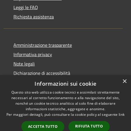
Leggi le FAQ
Richiesta assistenza
Amministrazione trasparente
Informativa privacy
Note legali
Dichiarazione di accessibilità
×
Informative Privacy
Informazioni sui cookie
Questo sito web utilizza cookie tecnici e assimilati strettamente
necessari al corretto funzionamento e alla navigazione del sito,
nonché un cookie tecnico analitico al solo fine di elaborare
informazioni statistiche, aggregate e anonime.
RSS
Copyright © 2026 • Comune di
Per maggiori dettagli, può consultare la cookie policy al seguente
link
Accessibilità
Lavis • Powered by
Privacy
Municipium
Accesso
•
RIFIUTA TUTTO
ACCETTA TUTTO