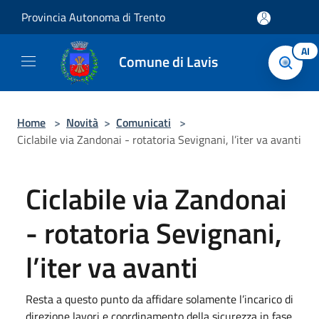
Salta al contenuto principale
Provincia Autonoma di Trento
AI
Comune di Lavis
Home
>
Novità
>
Comunicati
>
Ciclabile via Zandonai - rotatoria Sevignani, l’iter va avanti
Ciclabile via Zandonai
- rotatoria Sevignani,
l’iter va avanti
Resta a questo punto da affidare solamente l’incarico di
direzione lavori e coordinamento della sicurezza in fase