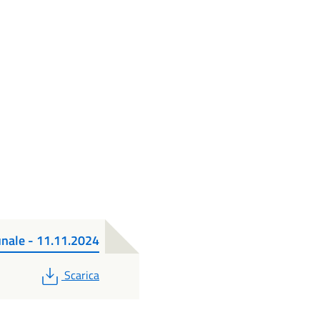
munale - 11.11.2024
PDF
Scarica