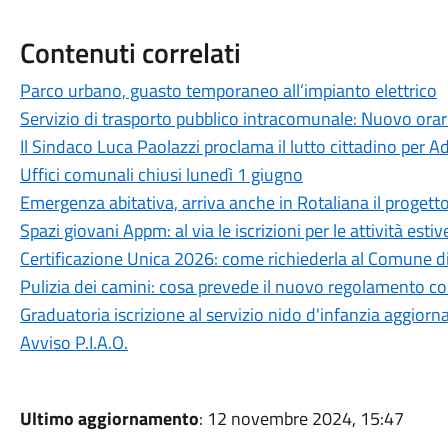
Contenuti correlati
Parco urbano, guasto temporaneo all’impianto elettrico
Servizio di trasporto pubblico intracomunale: Nuovo orar
Il Sindaco Luca Paolazzi proclama il lutto cittadino per Ad
Uffici comunali chiusi lunedì 1 giugno
Emergenza abitativa, arriva anche in Rotaliana il progett
Spazi giovani Appm: al via le iscrizioni per le attività esti
Certificazione Unica 2026: come richiederla al Comune di
Pulizia dei camini: cosa prevede il nuovo regolamento 
Graduatoria iscrizione al servizio nido d'infanzia aggior
Avviso P.I.A.O.
Ultimo aggiornamento
: 12 novembre 2024, 15:47