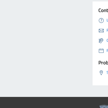
Cont
Prob