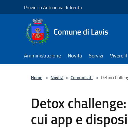
Salta al contenuto principale
Provincia Autonoma di Trento
Comune di Lavis
Amministrazione
Novità
Servizi
Vivere 
Home
>
Novità
>
Comunicati
>
Detox challeng
Detox challenge:
cui app e disposit