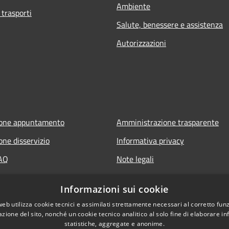
Ambiente
 trasporti
Salute, benessere e assistenza
Autorizzazioni
ione appuntamento
Amministrazione trasparente
one disservizio
Informativa privacy
FAQ
Note legali
 assistenza
Dichiarazione di accessibilità
Informazioni sui cookie
Informative Privacy
web utilizza cookie tecnici e assimilati strettamente necessari al corretto fu
azione del sito, nonché un cookie tecnico analitico al solo fine di elaborare i
statistiche, aggregate e anonime.