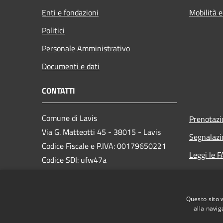
Enti e fondazioni
Mobilità e
Politici
Personale Amministrativo
Documenti e dati
CONTATTI
Comune di Lavis
Prenotaz
Via G. Matteotti 45 - 38015 - Lavis
Segnalazi
Codice Fiscale e P.IVA: 00179650221
Leggi le 
Codice SDI: ufw47a
Richiesta
email: info@comunelavis.it
PEC: pec.comunelavis@legalmail.it
Questo sito 
Centralino Unico: +39 0461 248111
alla navig