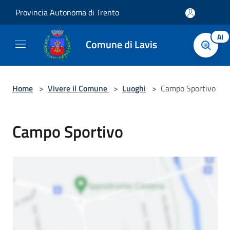
Salta al contenuto principale
Provincia Autonoma di Trento
AI
Comune di Lavis
Home
>
Vivere il Comune
>
Luoghi
>
Campo Sportivo
Campo Sportivo