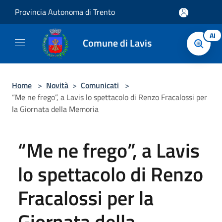
Salta al contenuto principale
Provincia Autonoma di Trento
AI
Comune di Lavis
Home
>
Novità
>
Comunicati
>
“Me ne frego”, a Lavis lo spettacolo di Renzo Fracalossi per
la Giornata della Memoria
“Me ne frego”, a Lavis
lo spettacolo di Renzo
Fracalossi per la
Giornata della