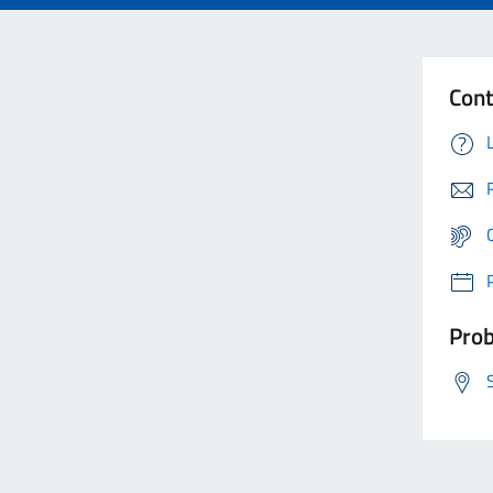
Cont
Prob