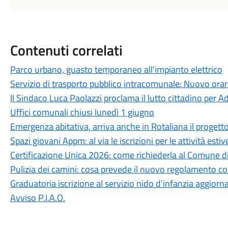
Contenuti correlati
Parco urbano, guasto temporaneo all’impianto elettrico
Servizio di trasporto pubblico intracomunale: Nuovo orar
Il Sindaco Luca Paolazzi proclama il lutto cittadino per Ad
Uffici comunali chiusi lunedì 1 giugno
Emergenza abitativa, arriva anche in Rotaliana il progett
Spazi giovani Appm: al via le iscrizioni per le attività esti
Certificazione Unica 2026: come richiederla al Comune di
Pulizia dei camini: cosa prevede il nuovo regolamento 
Graduatoria iscrizione al servizio nido d'infanzia aggior
Avviso P.I.A.O.