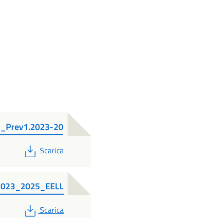
_Prev1.2023-20
PDF
Scarica
2023_2025_EELL
PDF
Scarica