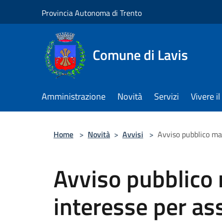
Salta al contenuto principale
Provincia Autonoma di Trento
Comune di Lavis
Amministrazione
Novità
Servizi
Vivere 
Home
>
Novità
>
Avvisi
>
Avviso pubblico ma
Avviso pubblico 
interesse per as