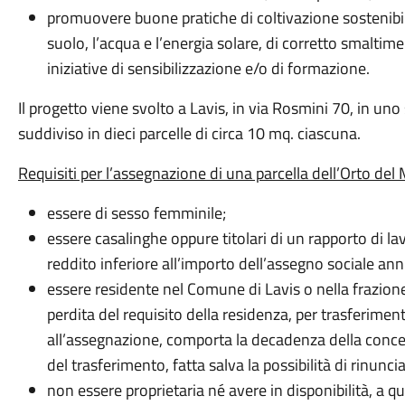
promuovere buone pratiche di coltivazione sostenibile, 
suolo, l’acqua e l’energia solare, di corretto smaltime
iniziative di sensibilizzazione e/o di formazione.
Il progetto viene svolto a Lavis, in via Rosmini 70, in uno
suddiviso in dieci parcelle di circa 10 mq. ciascuna.
Requisiti per l’assegnazione di una parcella dell’Orto de
essere di sesso femminile;
essere casalinghe oppure titolari di un rapporto di l
reddito inferiore all’importo dell’assegno sociale an
essere residente nel Comune di Lavis o nella frazion
perdita del requisito della residenza, per trasferime
all’assegnazione, comporta la decadenza della conces
del trasferimento, fatta salva la possibilità di rinunc
non essere proprietaria né avere in disponibilità, a quals