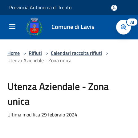
Salta al contenuto principale
Provincia Autonoma di Trento
AI
Comune di Lavis
Home
>
Rifiuti
>
Calendari raccolta rifiuti
>
Utenza Aziendale - Zona unica
Utenza Aziendale - Zona
unica
Ultima modifica 29 febbraio 2024