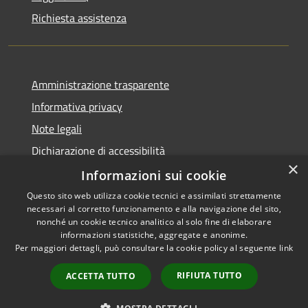
Richiesta assistenza
Amministrazione trasparente
Informativa privacy
Note legali
Dichiarazione di accessibilità
×
Informative Privacy
Informazioni sui cookie
Questo sito web utilizza cookie tecnici e assimilati strettamente
necessari al corretto funzionamento e alla navigazione del sito,
nonché un cookie tecnico analitico al solo fine di elaborare
informazioni statistiche, aggregate e anonime.
RSS
Copyright © 2026 • Comune di
Per maggiori dettagli, può consultare la cookie policy al seguente
link
Accessibilità
Lavis • Powered by
Privacy
Municipium
Accesso
•
RIFIUTA TUTTO
ACCETTA TUTTO
Cookie
redazione