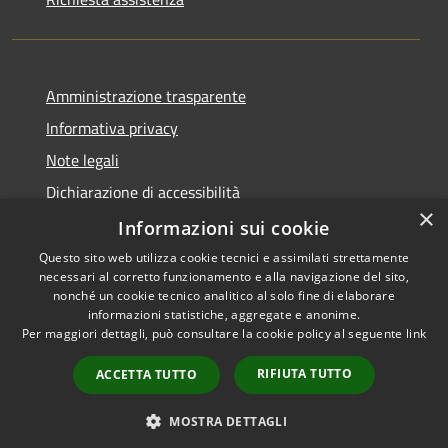
Amministrazione trasparente
Informativa privacy
Note legali
Dichiarazione di accessibilità
×
Informative Privacy
Informazioni sui cookie
Questo sito web utilizza cookie tecnici e assimilati strettamente
necessari al corretto funzionamento e alla navigazione del sito,
nonché un cookie tecnico analitico al solo fine di elaborare
informazioni statistiche, aggregate e anonime.
RSS
Copyright © 2026 • Comune di
Per maggiori dettagli, può consultare la cookie policy al seguente
link
Accessibilità
Lavis • Powered by
Privacy
Municipium
Accesso
•
RIFIUTA TUTTO
ACCETTA TUTTO
Cookie
redazione
Mappa del sito
MOSTRA DETTAGLI