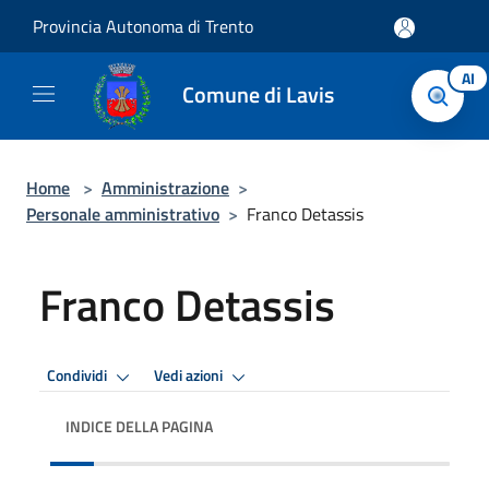
Salta al contenuto principale
Provincia Autonoma di Trento
AI
Comune di Lavis
Home
>
Amministrazione
>
Personale amministrativo
>
Franco Detassis
Franco Detassis
Condividi
Vedi azioni
INDICE DELLA PAGINA