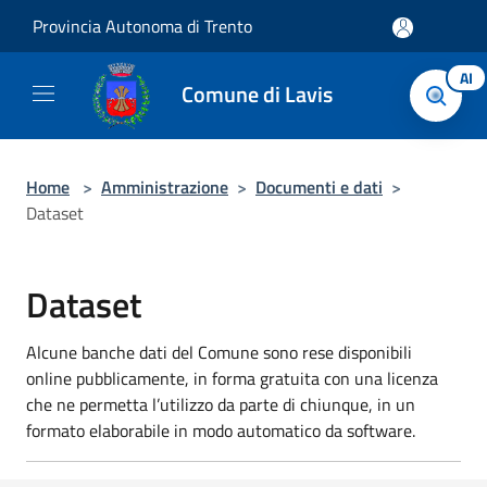
Salta al contenuto principale
Provincia Autonoma di Trento
AI
Comune di Lavis
Home
>
Amministrazione
>
Documenti e dati
>
Dataset
Dataset
Alcune banche dati del Comune sono rese disponibili
online pubblicamente, in forma gratuita con una licenza
che ne permetta l’utilizzo da parte di chiunque, in un
formato elaborabile in modo automatico da software.