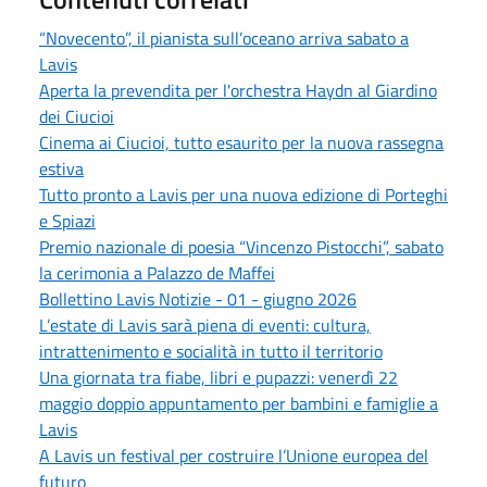
“Novecento”, il pianista sull’oceano arriva sabato a
Lavis
Aperta la prevendita per l'orchestra Haydn al Giardino
dei Ciucioi
Cinema ai Ciucioi, tutto esaurito per la nuova rassegna
estiva
Tutto pronto a Lavis per una nuova edizione di Porteghi
e Spiazi
Premio nazionale di poesia “Vincenzo Pistocchi”, sabato
la cerimonia a Palazzo de Maffei
Bollettino Lavis Notizie - 01 - giugno 2026
L’estate di Lavis sarà piena di eventi: cultura,
intrattenimento e socialità in tutto il territorio
Una giornata tra fiabe, libri e pupazzi: venerdì 22
maggio doppio appuntamento per bambini e famiglie a
Lavis
A Lavis un festival per costruire l’Unione europea del
futuro