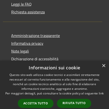
Leggi le FAQ
Richiesta assistenza
Amministrazione trasparente
Informativa privacy
Note legali
Dichiarazione di accessibilità
×
Informative Privacy
Informazioni sui cookie
Questo sito web utilizza cookie tecnici e assimilati strettamente
necessari al corretto funzionamento e alla navigazione del sito,
nonché un cookie tecnico analitico al solo fine di elaborare
informazioni statistiche, aggregate e anonime.
RSS
Copyright © 2026 • Comune di
Per maggiori dettagli, può consultare la cookie policy al seguente
link
Accessibilità
Lavis • Powered by
Privacy
Municipium
Accesso
•
RIFIUTA TUTTO
ACCETTA TUTTO
Cookie