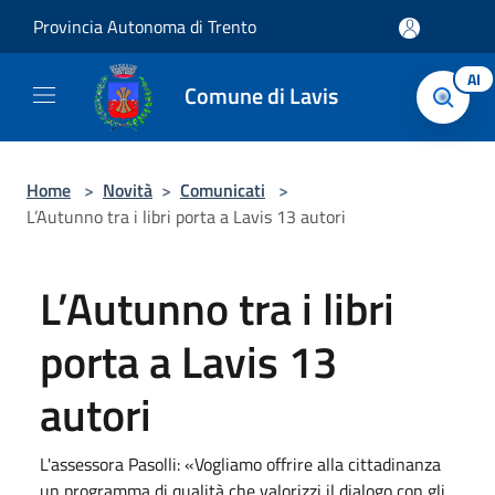
Salta al contenuto principale
Provincia Autonoma di Trento
AI
Comune di Lavis
Home
>
Novità
>
Comunicati
>
L’Autunno tra i libri porta a Lavis 13 autori
L’Autunno tra i libri
porta a Lavis 13
autori
L'assessora Pasolli: «Vogliamo offrire alla cittadinanza
un programma di qualità che valorizzi il dialogo con gli