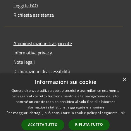
Leggi le FAQ
Richiesta assistenza
Amministrazione trasparente
Informativa privacy
Note legali
Dichiarazione di accessibilità
×
Informative Privacy
Informazioni sui cookie
Questo sito web utilizza cookie tecnici e assimilati strettamente
necessari al corretto funzionamento e alla navigazione del sito,
nonché un cookie tecnico analitico al solo fine di elaborare
informazioni statistiche, aggregate e anonime.
RSS
Copyright © 2026 • Comune di
Per maggiori dettagli, può consultare la cookie policy al seguente
link
Accessibilità
Lavis • Powered by
Privacy
Municipium
Accesso
•
RIFIUTA TUTTO
ACCETTA TUTTO