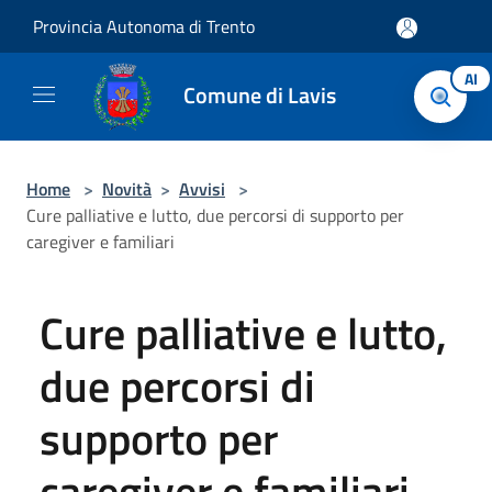
Salta al contenuto principale
Provincia Autonoma di Trento
AI
Comune di Lavis
Home
>
Novità
>
Avvisi
>
Cure palliative e lutto, due percorsi di supporto per
caregiver e familiari
Cure palliative e lutto,
due percorsi di
supporto per
caregiver e familiari