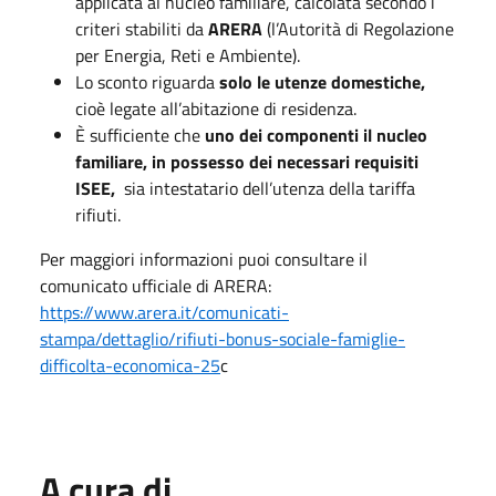
applicata al nucleo familiare, calcolata secondo i
criteri stabiliti da
ARERA
(l’Autorità di Regolazione
per Energia, Reti e Ambiente).
Lo sconto riguarda
solo le utenze domestiche,
cioè legate all’abitazione di residenza.
È sufficiente che
uno dei componenti il nucleo
familiare, in possesso dei necessari requisiti
ISEE,
sia intestatario dell’utenza della tariffa
rifiuti.
Per maggiori informazioni puoi consultare il
comunicato ufficiale di ARERA:
https://www.arera.it/comunicati-
stampa/dettaglio/rifiuti-bonus-sociale-famiglie-
difficolta-economica-25
c
A cura di