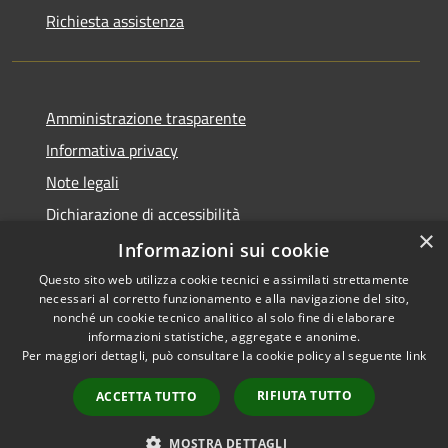
Richiesta assistenza
Amministrazione trasparente
Informativa privacy
Note legali
Dichiarazione di accessibilità
×
Informative Privacy
Informazioni sui cookie
Questo sito web utilizza cookie tecnici e assimilati strettamente
necessari al corretto funzionamento e alla navigazione del sito,
nonché un cookie tecnico analitico al solo fine di elaborare
informazioni statistiche, aggregate e anonime.
RSS
Copyright © 2026 • Comune di
Per maggiori dettagli, può consultare la cookie policy al seguente
link
Accessibilità
Lavis • Powered by
Privacy
Municipium
Accesso
•
RIFIUTA TUTTO
ACCETTA TUTTO
Cookie
redazione
Mappa del sito
MOSTRA DETTAGLI