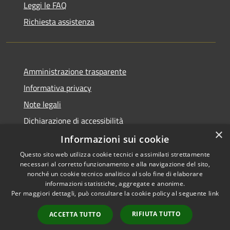
Leggi le FAQ
Richiesta assistenza
Amministrazione trasparente
Informativa privacy
Note legali
Dichiarazione di accessibilità
×
Informative Privacy
Informazioni sui cookie
Questo sito web utilizza cookie tecnici e assimilati strettamente
necessari al corretto funzionamento e alla navigazione del sito,
nonché un cookie tecnico analitico al solo fine di elaborare
informazioni statistiche, aggregate e anonime.
RSS
Copyright © 2026 • Comune di
Per maggiori dettagli, può consultare la cookie policy al seguente
link
Accessibilità
Lavis • Powered by
Privacy
Municipium
Accesso
•
RIFIUTA TUTTO
ACCETTA TUTTO
Cookie
redazione